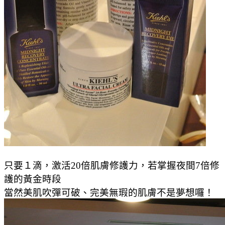
只要１滴，激活
20
倍肌膚修護力，若掌握夜間
7
倍修
護的黃金時段
當然美肌吹彈可破、完美無瑕的肌膚不是夢想囉！