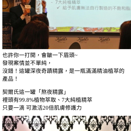
也許你一打開，會皺一下眉頭~
發現案情並不單純，
沒錯！這罐深夜奇蹟精露，是一瓶滿滿精油植萃的
產品！
契爾氏這一罐「熬夜精露」
裡頭有99.8%植物萃取、7大純植精萃
只要一滴 可激活20倍肌膚修護力