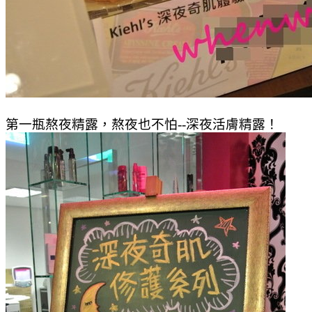
第一瓶熬夜精露，熬夜也不怕--深夜活膚精露！