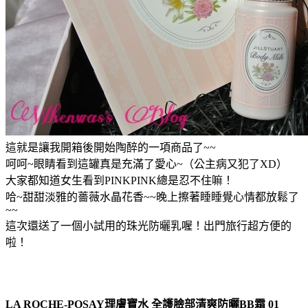
這就是讓我開箱後開始陶醉的一項商品了~~
呵呵~眼睛看到這罐真是充滿了愛心~（公主病又犯了XD）
大家都知道女生看到PINKPINK總是忍不住嘛！
哈~甜甜淡雅的薔薇水晶花香~~晚上擦著睡睡覺心情都放鬆了
~~
這次還送了一個小試用的珠光防曬乳喔！出門旅行超方便的
啦！
LA ROCHE-POSAY理膚寶水 全護臉部清爽防曬BB霜 01