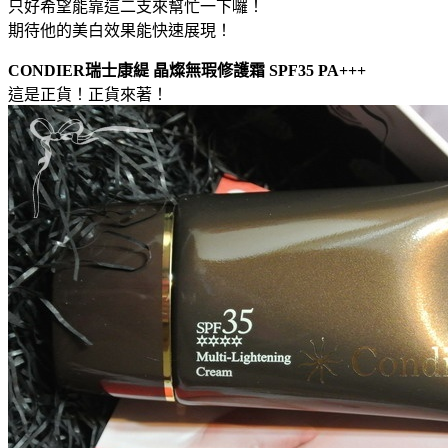
只好希望能靠這二支來幫忙一下囉！
期待他的美白效果能快速展現！
CONDIER瑞士康緹 晶燦無瑕修護霜 SPF35 PA+++
這是正貨！正貨來著！