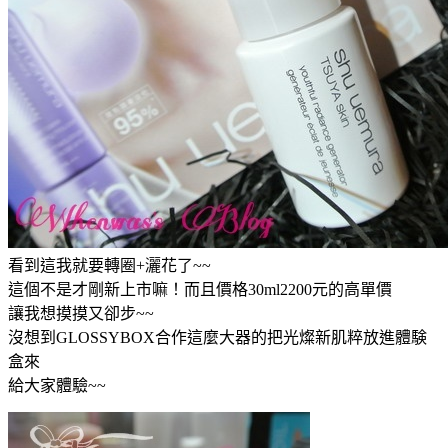
看到這我就要轉圈+灑花了~~
這個不是才剛新上市嘛！而且價格30ml2200元的高單價
讓我想摸摸又卻步~~
沒想到GLOSSYBOX合作這麼大器的把光燦新肌粹放進體験
盒來
給大家體驗~~