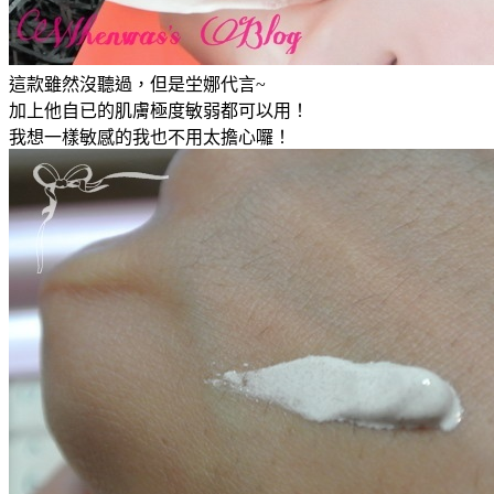
這款雖然沒聽過，但是坣娜代言~
加上他自已的肌膚極度敏弱都可以用！
我想一樣敏感的我也不用太擔心囉！