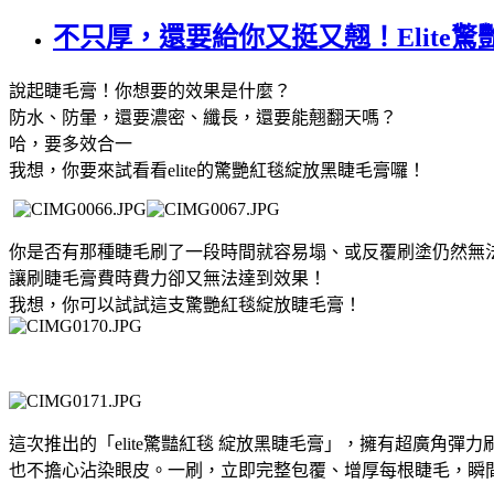
不只厚，還要給你又挺又翹！Elite
說起睫毛膏！你想要的效果是什麼？
防水、防暈，還要濃密、纖長，還要能翹翻天嗎？
哈，要多效合一
我想，你要來試看看elite的驚艷紅毯綻放黑睫毛膏囉！
你是否有那種睫毛刷了一段時間就容易塌、或反覆刷塗仍然無
讓刷睫毛膏費時費力卻又無法達到效果！
我想，你可以試試這支驚艷紅毯綻放睫毛膏！
這次推出的「elite驚豔紅毯 綻放黑睫毛膏」，擁有超廣
也不擔心沾染眼皮。一刷，立即完整包覆、增厚每根睫毛，瞬