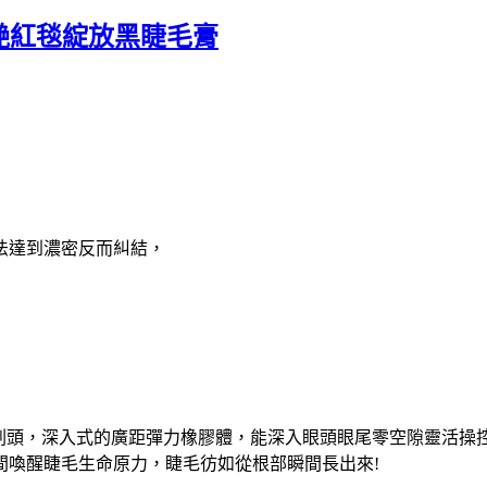
驚艷紅毯綻放黑睫毛膏
法達到濃密反而糾結，
角彈力刷頭，深入式的廣距彈力橡膠體，能深入眼頭眼尾零空隙靈活
間喚醒睫毛生命原力，睫毛彷如從根部瞬間長出來!