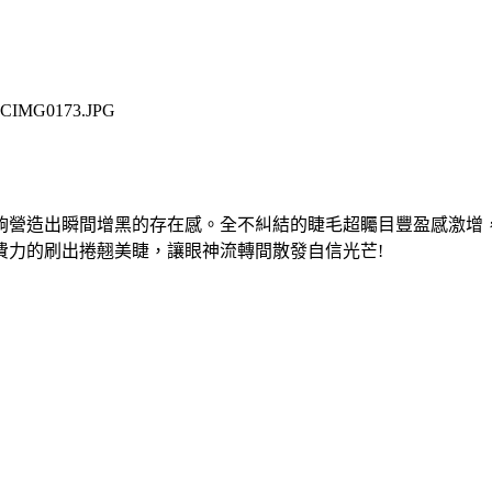
夠營造出瞬間增黑的存在感。全不糾結的睫毛超矚目豐盈感激增
費力的刷出捲翹美睫，讓眼神流轉間散發自信光芒!