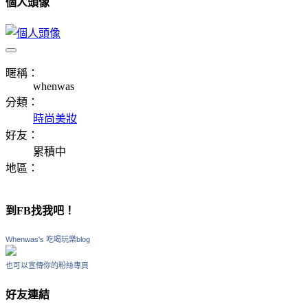
個人頭像
暱稱：
whenwas
分類：
時尚美妝
好友：
累積中
地區：
到FB找我吧！
Whenwas's 吃喝玩樂blog
也可以宣傳你的粉絲專頁
好友連結