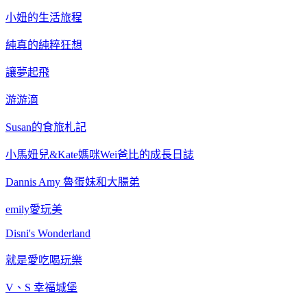
小妞的生活旅程
純真的純粹狂想
讓夢起飛
游游滴
Susan的食旅札記
小馬妞兒&Kate媽咪Wei爸比的成長日誌
Dannis Amy 魯蛋妹和大腸弟
emily愛玩美
Disni's Wonderland
就是愛吃喝玩樂
V、S 幸福城堡