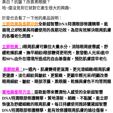
美白？抗皺？改善黑眼圈？
哈~還沒見到它就對它產生很大的興趣~
於是也去看了一下他的產品說明：
立即效果與長期功效
全新超智慧DNA特潤眼部修護精華
，能
展現
立即
效果與持續使用的長期功效，為您有效解決眼周肌膚
的各種老化問題。
立即效果：
l
眼周肌膚可鎖住大量水分，消除眼周疲憊感、舒
緩乾燥肌膚、撫平細紋
l
眼部變得更明亮、散發動人光采
l
能中
和
90%
由外在環境所造成的自由基傷害，預防肌膚提早老化
長期效果：
l
一週內，肌膚變得更滋潤、更光滑細緻
l
眼周肌膚
更健康，淡化細紋與皺紋，更緊緻、更顯年輕光采
l
明顯改善
眼周細紋、皺紋、眼部浮腫、黑眼圈、乾燥與膚色不均等問題
質地與使用方法：
這款能帶來豐潤怡人感受的全新超智慧
DNA特潤眼部修護精華，質地清新、細緻、不黏膩，能立即
恢復及舒緩細緻的眼周肌膚。每日持續使用雅詩蘭黛超智慧
DNA特潤眼部修護精華，能有效修護眼周肌膚的過往傷害。