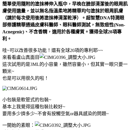
簡單使用隨附的塗抹棒伸入瓶中，早晚在臉部清潔後的眼周肌
膚使用適量，並以無名指溫柔地將精華均勻塗抹於眼周肌膚
（請於每次使用後將塗抹棒清潔乾淨）。超智慧DNA特潤眼
部修護精華
通過皮膚科醫師、眼科醫師測試，無致痘性
(Non-
Acnegenic)
、不含香精，適用於各種膚質。獲得全球
20
項專
利
。
哇~可以改善很多功能！還有全球20項的專利耶~~
來看看盧山真面目
這次試用的是3ML的小容量，雖然容量小，但其實一眼只要一
顆米~
也是可以用很久的啦！
小包裝是軟管式的包裝~
基本上我覺得這種包裝比較好~
要用多少擠多少~不會有按觸空氣or器具感染的問題~
一開始的素眼：