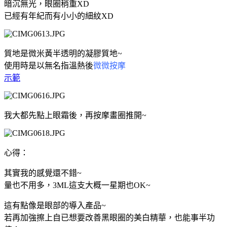
暗沉無光，眼圈稍重XD
已經有年紀而有小小的細紋XD
質地是微米黃半透明的凝膠質地~
使用時是以無名指溫熱後
微微按摩
示範
我大都先點上眼霜後，再按摩畫圈推開~
心得：
其實我的感覺還不錯~
量也不用多，3ML這支大概一星期也OK~
這有點像是眼部的導入產品~
若再加強擦上自已想要改善黑眼圈的美白精華，也能事半功