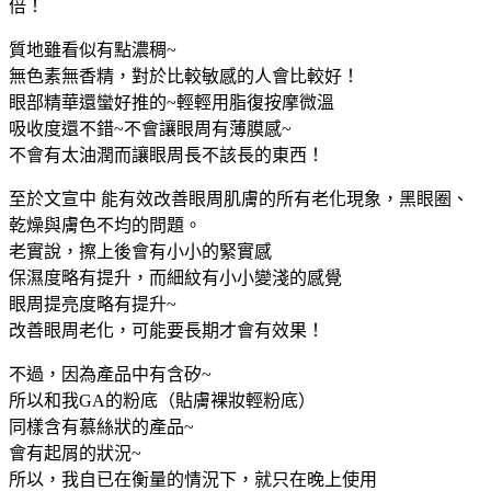
倍！
質地雖看似有點濃稠~
無色素無香精，對於比較敏感的人會比較好！
眼部精華還蠻好推的~輕輕用脂復按摩微溫
吸收度還不錯~不會讓眼周有薄膜感~
不會有太油潤而讓眼周長不該長的東西！
至於文宣中 能有效改善眼周肌膚的所有老化現象，
黑眼圈、
乾燥與膚色不均的問題。
老實說，擦上後會有小小的緊實感
保濕度略有提升，而細紋有小小變淺的感覺
眼周提亮度略有提升~
改善眼周老化，可能要長期才會有效果！
不過，因為產品中有含矽~
所以和我GA的粉底（貼膚裸妝輕粉底）
同樣含有慕絲狀的產品~
會有起屑的狀況~
所以，我自已在衡量的情況下，就只在晚上使用