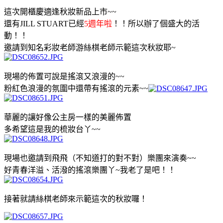
這次開櫃慶適逢秋妝新品上市~~
還有JILL STUART已經
5週年啦
！！所以辦了個盛大的活
動！！
邀請到知名彩妝老師游絲棋老師示範這次秋妝耶~
現場的佈置可說是搖滾又浪漫的~~
粉紅色浪漫的氛圍中還帶有搖滾的元素~~
華麗的讓好像公主房一樣的美麗佈置
多希望這是我的梳妝台丫~~
現場也邀請到飛飛（不知道打的對不對）樂團來演奏~~
好青春洋溢、活潑的搖滾樂團丫~我老了是吧！！
接著就請絲棋老師來示範這次的秋妝囉！