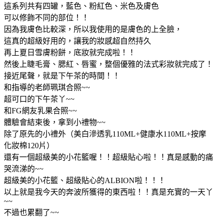
這系列共有四罐，藍色、粉紅色、米色及膚色
可以修飾不同的部位！！
因為我膚色比較深，所以我使用的是膚色的上全臉，
這真的超級好用的，讓我的妝感超自然持久
再上夏日雪膚粉餅，底妝就完成啦！！
然後上睫毛膏、腮紅、唇蜜，整個優雅的法式彩妝就完成了！
接近尾聲，就是下午茶的時間！！
和指導的老師珮琪合照~~
超可口的下午茶丫~~
和FG網友乳果合照~~
體驗會結束後，拿到小禮物~~
除了原先的小禮外（美白滲透乳110ML+健康水110ML+按摩
化妝棉120片）
還有一個超級美的小花籃喔！！超級貼心啦！！真是感動的痛
哭流涕的~~
超級美的小花籃、超級貼心的ALBION啦！！！
以上就是我今天的奔波所獲得的東西啦！！真是充實的一天丫
~~
不過也累翻了~~