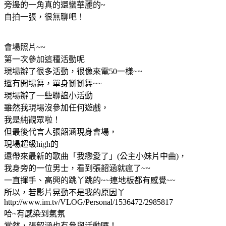
旁邊的一角真的還蠻華麗的~
自拍一張，很無聊吧！
會場照片~~
第一次參加這種活動呢
現場辦了很多活動，很像來電50一樣~~
還有開場舞，單身掰掰舞~~
現場辦了一些聯誼小活動
雖然我現場沒參加任何遊戲，
我是純觀眾啦！
但最後代言人張韶涵現身會場，
現場超級high的
還帶來最新的歌曲「我戀愛了」(公主小妹片中曲)，
我身旁的一位男士，看到張韶涵就瘋了~~
一直揮手、高興的跳丫跳的~~連地板都有感覺~~
所以，若影片晃動不是我的原因丫
http://www.im.tv/VLOG/Personal/1536472/2985817
哈~有感染到氣氛
當然，張韶涵也有參與活動囉！