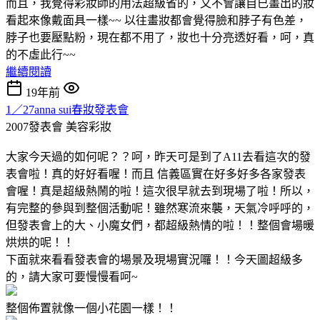
而且，我覺得彩妝師的用法超級省的，又不會讓自已畫出的妝
看起來像戴面具一樣~~ 以往畫妝都會覺得臉和脖子有色差，
脖子也要壓點粉，現在都不用了，妝也十分亮透好看，呵，真
的不虛此行~~
繼續閱讀
19年前
1／27anna sui春妝發表會
2007發表會
美容彩妝
大家今天過的如何呢？？呵，昨天可是到了A11去看這次的發
表會啦！真的好好看喔！而且 信義區實在好多好多各家發表
會喔！真是超級熱鬧的啦！這次很早就去到現場了啦！所以，
有完整的參與到整個活動呢！雖然寒流來襲，天氣冷呼呼的，
但發表會上的大、小魔女們，都超級熱情的啦！！整個會場暖
烘烘的呢！！
下面就來看看發表會的場景及現場實況囉！！今天圖超級多
的，請大家可要慢慢看呵~
整個佈置就像一個小花園一樣！！