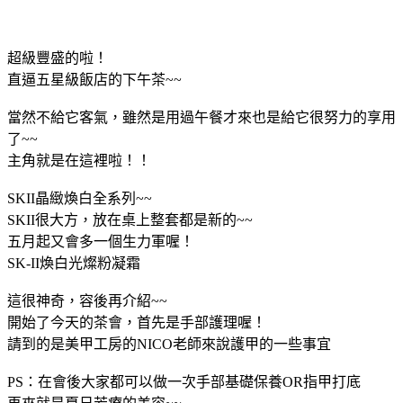
超級豐盛的啦！
直逼五星級飯店的下午茶~~
當然不給它客氣，雖然是用過午餐才來也是給它很努力的享用
了~~
主角就是在這裡啦！！
SKII晶緻煥白全系列~~
SKII很大方，放在桌上整套都是新的~~
五月起又會多一個生力軍喔！
SK-II煥白光燦粉凝霜
這很神奇，容後再介紹~~
開始了今天的茶會，首先是手部護理喔！
請到的是美甲工房的NICO老師來說護甲的一些事宜
PS：在會後大家都可以做一次手部基礎保養OR指甲打底