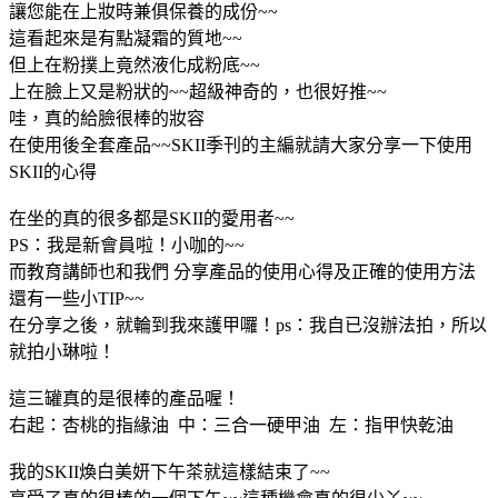
讓您能在上妝時兼俱保養的成份~~
這看起來是有點凝霜的質地~~
但上在粉撲上竟然液化成粉底
~~
上在臉上又是粉狀的~~超級神奇的，也很好推~~
哇，真的給臉很棒的妝容
在使用後全套產品~~SKII季刊的主編就請大家分享一下使用
SKII的心得
在坐的真的很多都是SKII的愛用者~~
PS：我是新會員啦！小咖的~~
而教育講師也和我們 分享產品的使用心得及正確的使用方法
還有一些小TIP~~
在分享之後，就輪到我來護甲囉！ps：我自已沒辦法拍，所以
就拍小琳啦！
這三罐真的是很棒的產品喔！
右起：杏桃的指緣油 中：三合一硬甲油 左：指甲快乾油
我的SKII煥白美妍下午茶就這樣結束了~~