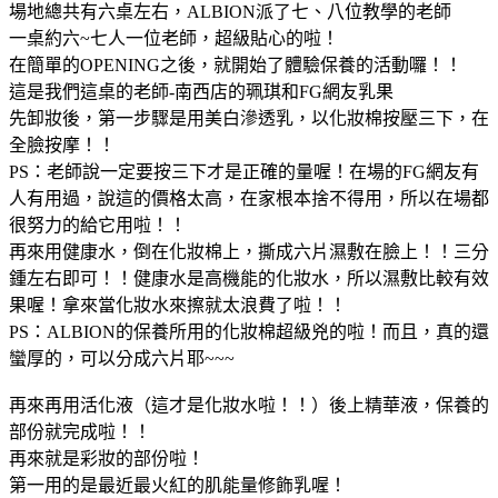
場地總共有六桌左右，ALBION派了七、八位教學的老師
一桌約六~七人一位老師，超級貼心的啦！
在簡單的OPENING之後，就開始了體驗保養的活動囉！！
這是我們這桌的老師-南西店的珮琪和FG網友乳果
先卸妝後，第一步驟是用美白滲透乳，以化妝棉按壓三下，在
全臉按摩！！
PS：老師說一定要按三下才是正確的量喔！在場的FG網友有
人有用過，說這的價格太高，在家根本捨不得用，所以在場都
很努力的給它用啦！！
再來用健康水，倒在化妝棉上，撕成六片濕敷在臉上！！三分
鍾左右即可！！健康水是高機能的化妝水，所以濕敷比較有效
果喔！拿來當化妝水來擦就太浪費了啦！！
PS：ALBION的保養所用的化妝棉超級兇的啦！而且，真的還
蠻厚的，可以分成六片耶~~~
再來再用活化液（這才是化妝水啦！！）後上精華液，保養的
部份就完成啦！！
再來就是彩妝的部份啦！
第一用的是最近最火紅的肌能量修飾乳喔！