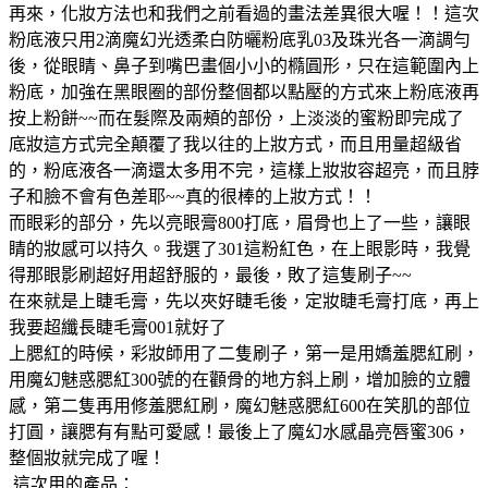
再來，化妝方法也和我們之前看過的畫法差異很大喔！！這次
粉底液只用2滴魔幻光透柔白防曬粉底乳03及珠光各一滴調勻
後，從眼睛、鼻子到嘴巴畫個小小的橢圓形，只在這範圍內上
粉底，加強在黑眼圈的部份整個都以點壓的方式來上粉底液再
按上粉餅~~而在髮際及兩頰的部份，上淡淡的蜜粉即完成了
底妝這方式完全顛覆了我以往的上妝方式，而且用量超級省
的，粉底液各一滴還太多用不完，這樣上妝妝容超亮，而且脖
子和臉不會有色差耶~~真的很棒的上妝方式！！
而眼彩的部分，先以亮眼膏800打底，眉骨也上了一些，讓眼
睛的妝感可以持久。我選了301這粉紅色，在上眼影時，我覺
得那眼影刷超好用超舒服的，最後，敗了這隻刷子~~
在來就是上睫毛膏，先以夾好睫毛後，定妝睫毛膏打底，再上
我要超纖長睫毛膏001就好了
上腮紅的時候，彩妝師用了二隻刷子，第一是用嬌羞腮紅刷，
用魔幻魅惑腮紅300號的在顴骨的地方斜上刷，增加臉的立體
感，第二隻再用修羞腮紅刷，魔幻魅惑腮紅600在笑肌的部位
打圓，讓腮有有點可愛感！最後上了魔幻水感晶亮唇蜜306，
整個妝就完成了喔！
這次用的產品：