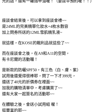
元的話，還有一罐指甲油喔！（要提早預約喔！！）
座談會結束後，可以拿到座談會禮~~
是24ML的完美精華化妝水+4枚水敷容
加上問券所送的12ML雪肌精乳液~
就這樣，在KOSE的戰利品就這些了~~
而在座談會之後，在A9和A11的空間，
有卡尼爾的活動囉！
是新款的防曬SPF50，有三色（白、膚、紫）
試用後還覺得很棒耶，問了一下才399元，
還送了40元的折價券在裡面~~
加我的購物清單中，考慮購買了~~
還有大家一起簽名的活動耶~~
在體驗之後，會送小試用組 喔！
挺豐富的耶~~