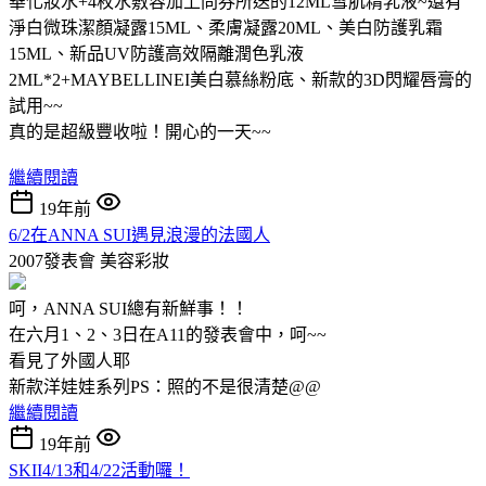
華化妝水+4枚水敷容加上問券所送的12ML雪肌精乳液~還有
淨白微珠潔顏凝露15ML、柔膚凝露20ML、美白防護乳霜
15ML、新品UV防護高效隔離潤色乳液
2ML*2+MAYBELLINEI美白慕絲粉底、新款的3D閃耀唇膏的
試用~~
真的是超級豐收啦！開心的一天~~
繼續閱讀
19年前
6/2在ANNA SUI遇見浪漫的法國人
2007發表會
美容彩妝
呵，ANNA SUI總有新鮮事！！
在六月1、2、3日在A11的發表會中，呵~~
看見了外國人耶
新款洋娃娃系列PS：照的不是很清楚@@
繼續閱讀
19年前
SKII4/13和4/22活動囉！