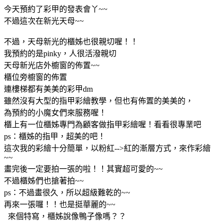
今天預約了彩甲的發表會丫~~
不過這次在新光天母~~
不過，天母新光的櫃姊也很親切喔！！
我預約的是pinky，人很活潑親切
天母新光店外櫥窗的佈置~~
櫃位旁櫥窗的佈置
連樓梯都有美美的彩甲dm
雖然沒有大型的指甲彩繪教學，但也有佈置的美美的，
為預約的小魔女們來服務喔！
櫃上有一位櫃姊專門為顧客做指甲彩繪喔！看看很專業吧
ps：櫃姊的指甲，超美的吧！
這次我的彩繪十分簡單，以粉紅-->紅的漸層方式，來作彩繪
~~
畫完後一定要拍一張的啦！！其實超可愛的~~
不過櫃姊們也搶著拍~~
ps：不過畫很久，所以超級難乾的~~
再來一張囉！！也是挺華麗的~~
來個特寫，櫃姊說像鴨子像嗎？？