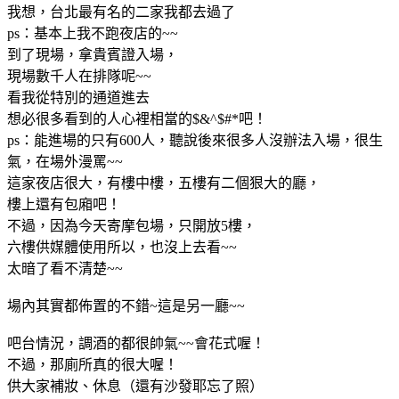
我想，台北最有名的二家我都去過了
ps：基本上我不跑夜店的~~
到了現場，拿貴賓證入場，
現場數千人在排隊呢~~
看我從特別的通道進去
想必很多看到的人心裡相當的$&^$#*吧！
ps：能進場的只有600人，聽說後來很多人沒辦法入場，很生
氣，在場外漫罵~~
這家夜店很大，有樓中樓，五樓有二個狠大的廳，
樓上還有包廂吧！
不過，因為今天寄摩包場，只開放5樓，
六樓供媒體使用所以，也沒上去看~~
太暗了看不清楚~~
場內其實都佈置的不錯~這是另一廳~~
吧台情況，調酒的都很帥氣~~會花式喔！
不過，那廁所真的很大喔！
供大家補妝、休息（還有沙發耶忘了照）