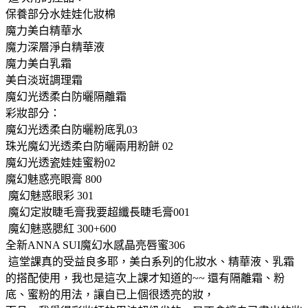
保養部分水娃娃化妝棉
魔力美白精華水
魔力深層淨白精華液
魔力美白乳霜
美白淡斑調理霜
魔幻光透柔白防曬隔離霜
彩妝部分：
魔幻光透柔白防曬粉底乳03
珠光魔幻光透柔白防曬兩用粉餅 02
魔幻光透瓷娃娃蜜粉02
魔幻魅惑亮眼膏 800
魔幻魅惑眼彩 301
魔幻定妝睫毛膏我要超纖長睫毛膏001
魔幻魅惑腮紅 300+600
全新ANNA SUI魔幻水感晶亮唇蜜306
這堂課真的受益良多耶，美白系列的化妝水、精華液、乳霜
的搭配使用，我也是這次上課才知道的~~ 還有隔離霜、粉
底、蜜粉的用法，讓自已上個很透亮的妝，