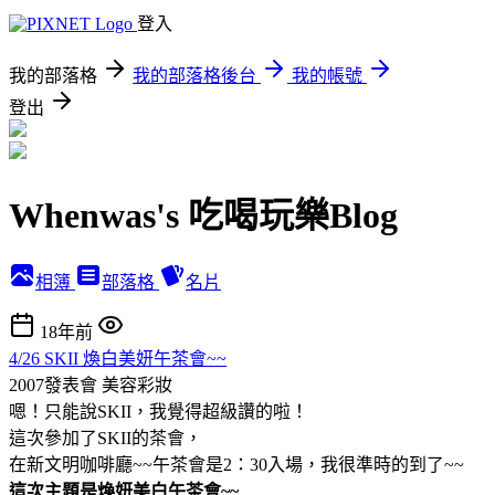
登入
我的部落格
我的部落格後台
我的帳號
登出
Whenwas's 吃喝玩樂Blog
相簿
部落格
名片
18年前
4/26 SKII 煥白美妍午茶會~~
2007發表會
美容彩妝
嗯！只能說SKII，我覺得超級讚的啦！
這次參加了SKII的茶會，
在新文明咖啡廳~~午茶會是2：30入場，我很準時的到了~~
這次主題是煥妍美白午茶會
~~