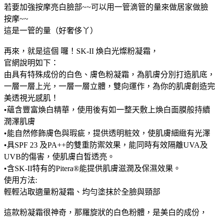
若要加強按摩亮白臉部~~可以用一管滴管的量來做居家做臉
按摩~~
這是一管的量（好奢侈丫）
再來，就是這個 囉！SK-II 煥白光燦粉凝霜，
官網說明如下：
由具有特殊成份的白色、膚色粉凝霜，為肌膚分別打造肌底，
一層一層上光，一層一層立體，雙向運作，為你的肌膚創造完
美透視光感肌！
•蘊含豐富煥白精華，使用後有如一整天敷上煥白面膜般持續
潤澤肌膚
•能自然修飾膚色與瑕疵，提供透明粧效，使肌膚細緻有光澤
•具SPF 23 及PA++的雙重防禦效果，能同時有效隔離UVA及
UVB的傷害，使肌膚白皙透亮。
•含SK-II特有的Pitera®能提供肌膚滋潤及保濕效果。
使用方法:
輕輕沾取適量粉凝霜、均勻塗抹於全臉與頸部
這款粉凝霜很神奇，那羅旋狀的白色粉體，是美白的成份，