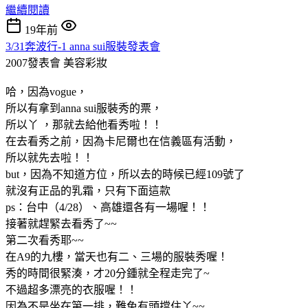
繼續閱讀
19年前
3/31奔波行-1 anna sui服裝發表會
2007發表會
美容彩妝
哈，因為vogue，
所以有拿到anna sui服裝秀的票，
所以丫 ，那就去給他看秀啦！！
在去看秀之前，因為卡尼爾也在信義區有活動，
所以就先去啦！！
but，因為不知道方位，所以去的時候已經109號了
就沒有正品的乳霜，只有下面這款
ps：台中（4/28）、高雄還各有一場喔！！
接著就趕緊去看秀了~~
第二次看秀耶~~
在A9的九樓，當天也有二、三場的服裝秀喔！
秀的時間很緊湊，才20分鍾就全程走完了~
不過超多漂亮的衣服喔！！
因為不是坐在第一排，難免有頭擋住丫~~