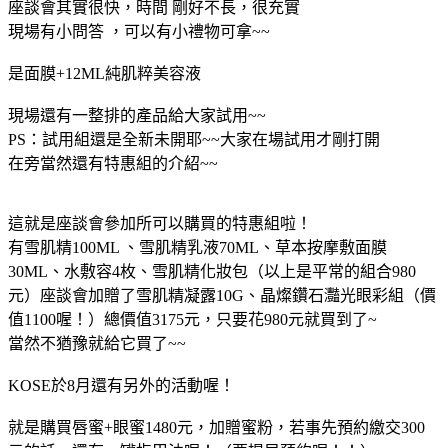
座談會其實很快，時間 剛好不長，很充實
現場有小問答 ，可以有小禮物可拿~~
是面膜+12ML純肌粹美容液
現場還有一整排的產品給大家試用~~
PS：試用組還是全新未開耶~~大家在場試用才剛打開
在旁當然還有特惠組的介紹~~
這就是座談會參加所可以購買的特惠組啦！
有雪肌精100ML 、雪肌精乳液70ML、草本按摩敷面膜
30ML、水敷容4枚、雪肌精化妝包（以上是平常的組合980
元）座談會加贈了雪肌精凝露10G、晶燦鑽石灩光眼彩組（價
值1100喔！）總價值3175元，只要花980元就買到了~
當然不猶豫就給它買了~~
KOSE於8月還有另外的活動喔！
就是購買唇蜜+眼蜜1480元，加贈蜜粉，若事先預約繳交300