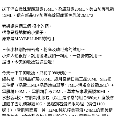
送了淨白微珠潔顏凝露15ML、柔膚凝露20ML、美白防護乳霜
15ML，還有新品UV防護高效隔離潤色乳液2ML*2
旁邊還有個三個 很小的櫃，
很像是擺地攤的小攤子，
原來是MAYBELLINE的試用
三個小櫃剛好是唇膏、粉底及睫毛膏的試用~~
小姊人也很好，試用後送我們一粉底、一唇膏的試用~~
最後，今天的收獲就這些啦！
今天一下午的收獲，只花了980元呢~~
總共是一瓶絕品好茶600ML+歲月奇蹟日霜正品50ML+SK2換
三件組（晶露11ML+晶透煥白凝萃4.7ML+活膚高效霜2ML）+
雪肌精100ML 、雪肌精乳液70ML、草本按摩敷面膜30ML、
水敷容4枚、雪肌精化妝包（以上是平常的組合980元）座談會
加贈了雪肌精凝露10G、晶燦鑽石灩光眼彩組（價值1100
喔！）+雪肌精面膜一片+12ML純肌粹美容液+24ML的完美精