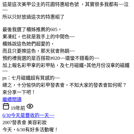
這是這次美甲公主的花園特惠組色號 ，其實很多我都有~~泣
~~
所以只好放過這次的特惠組了
最後我選了櫃姊推薦的605，
果凍紅，也就是我手上的中間色~~
櫃姊說這色她們超愛的，
而且只要擦這色，那天就會熱銷~~
預約禮我選的是百搭款#020~~還蠻不錯看的~~
加上報名彩甲拿的彩甲貼，及七月磁鐵+其他月份沒拿的磁鐵
~~
ps：七月磁鐵超有質感的~~
總之，十分愉快的彩甲發表會，不知大家的發表會如何呢？
來分享一下吧！
繼續閱讀
19年前
6/30今天是豐收的一天~~
2007發表會
美容彩妝
今天，6/30有好多活動喔！