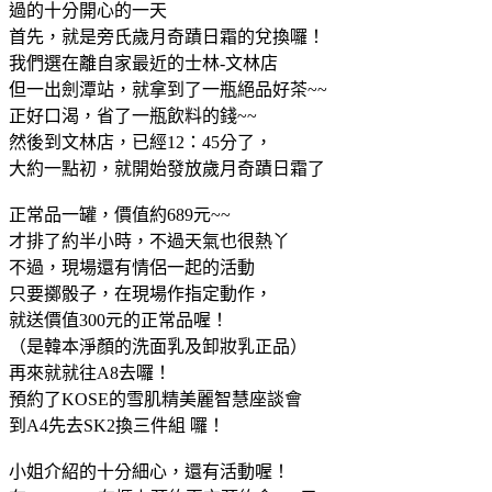
過的十分開心的一天
首先，就是旁氏歲月奇蹟日霜的兌換囉！
我們選在離自家最近的士林-文林店
但一出劍潭站，就拿到了一瓶絕品好茶~~
正好口渴，省了一瓶飲料的錢~~
然後到文林店，已經12：45分了，
大約一點初，就開始發放歲月奇蹟日霜了
正常品一罐，價值約689元~~
才排了約半小時，不過天氣也很熱丫
不過，現場還有情侶一起的活動
只要擲骰子，在現場作指定動作，
就送價值300元的正常品喔！
（是韓本淨顏的洗面乳及卸妝乳正品）
再來就就往A8去囉！
預約了KOSE的雪肌精美麗智慧座談會
到A4先去SK2換三件組 囉！
小姐介紹的十分細心，還有活動喔！