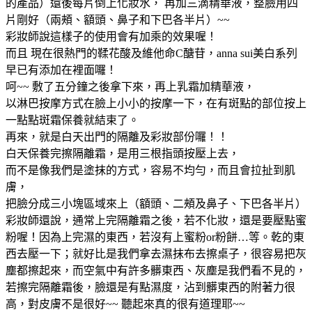
的產品）還後每片倒上化妝水， 再加三滴精華液，整臉用四
片剛好（兩頰、額頭、鼻子和下巴各半片）~~
彩妝師說這樣子的使用會有加乘的效果喔！
而且 現在很熱門的鞣花酸及維他命C醣苷，anna sui美白系列
早已有添加在裡面囉！
呵~~ 敷了五分鐘之後拿下來，再上乳霜加精華液，
以淋巴按摩方式在臉上小小的按摩一下，在有斑點的部位按上
一點點斑霜保養就結束了。
再來，就是白天出門的隔離及彩妝部份囉！！
白天保養完擦隔離霜，是用三根指頭按壓上去，
而不是像我們是塗抹的方式，容易不均勻，而且會拉扯到肌
膚，
把臉分成三小塊區域來上（額頭、二頰及鼻子、下巴各半片）
彩妝師還說，通常上完隔離霜之後，若不化妝，還是要壓點蜜
粉喔！因為上完濕的東西，若沒有上蜜粉or粉餅…等。乾的東
西去壓一下；就好比是我們拿去濕抹布去擦桌子，很容易把灰
塵都擦起來，而空氣中有許多髒東西、灰塵是我們看不見的，
若擦完隔離霜後，臉還是有點濕度，沾到髒東西的附著力很
高，對皮膚不是很好~~ 聽起來真的很有道理耶~~