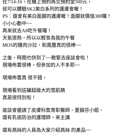
在7/14-16，在櫃上預約再交預約金500元，
就可以體驗SK2美白系列的護膚會喔！
PS：還會有美白面膜的護膚喔！面膜就價值388囉！
小小心動中~~
再來就去A8吃午餐囉！
天氣很熱，所以以輕食為我的午餐
MOS的雞肉沙拉，和風醬真的很棒~~
之後，時間也快到了~~敢緊去座談會啦！
現場佈置很棒，但參加的人不多耶~~
現場佈置真 很不錯，
現場看到這罐超級大的雪肌精
真是很特別啦！
座談會邀請了皮膚科詹育彰醫師、夏韻芬小姐、
還有乳癌防治的護理師，來主講
還有高絲的人員為大家介紹高絲 的產品~~