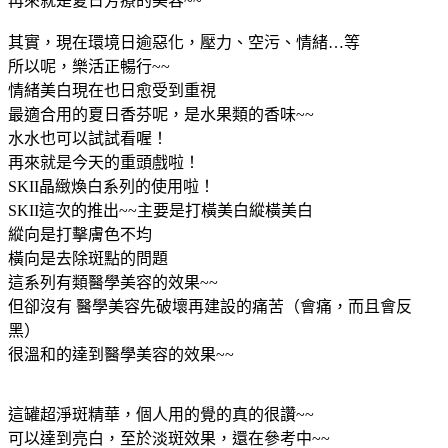
再來就是夏日芳療的美容~~
其實，現在環境日逾惡化，壓力、空污、情緒…等
所以呢，樂活正暢行~~
情緒美白現在也日愈受到重視
最適合用的夏日香芬呢，是水果類的香味~~
水水也可以試試看喔！
再來就是今天的重頭戲啦！
SKII晶緻煥白系列的使用啦！
SKII這次的推出~~主要是打橫美白縱橫美白
縱向是打擊膚色不均
橫向是去除斑點的問題
這系列有類醫學美容的效果~~
但卻沒有 醫學美容先破壞再建設的痛苦（會痛，而且會反
黑）
很溫和的達到醫學美容的效果~~
這罐超淨斑精華，個人用的覺的真的很讚~~
可以達到亮白，至於淡斑效果，還在參考中~~