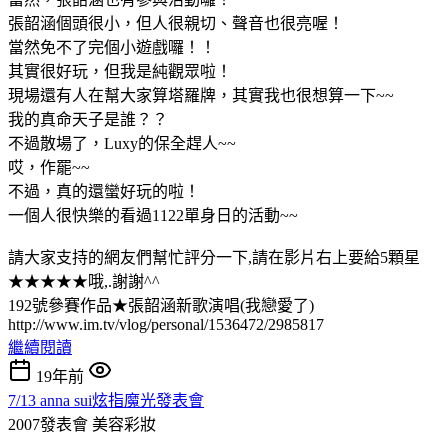
張韶涵個頭很小，但人很親切、聲音也很亮喔！
當然免不了完個小遊戲囉！！
其實很好玩，但我是純觀眾啦！
現場還有人在幫大家算塔羅牌，其實我也很想算一下~~
我的真命天子是誰？？
不過散場了，Luxy的保全趕人~~
哎，作罷~~
不過，真的還蠻好玩的啦！
一個人很快樂的看過1122單身日的活動~~
請大家支持的網友們幫忙評分一下,請在影片右上要給5顆星
★★★★★哦,.謝謝^^
192號參賽作品★張韶涵新歌演唱(我戀愛了)
http://www.im.tv/vlog/personal/1536472/2985817
繼續閱讀
19年前
7/13 anna sui炫指魔光發表會
2007發表會
美容彩妝