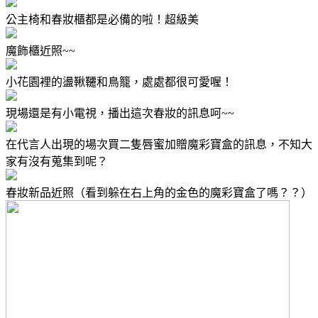
公主椅和春妝櫃都是必備的啦！超級美
魔飾櫃近照~~
小花園裡的盪鞦韆和鳥籠，處處都很可愛喔！
現場還是有小電視，播出這次春妝的訊息呵~~
在代言人出現的場次買二隻唇蜜加贈魔彩寶盒的訊息，不知大
家有沒有蒐集到呢？
春妝新品近照（看到躲在右上角的金色的魔彩寶盒了嗎？？）