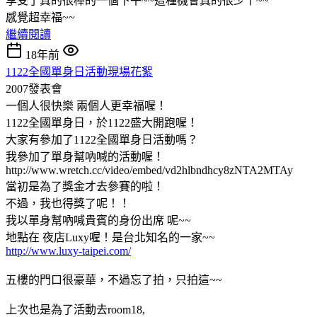
享受了真的很棒的一個下午~~這種機會真的很少丫~~
感覺超幸福~~
繼續閱讀
18年前
1122全國單身日活動現場花絮
2007發表會
一個人很快樂 兩個人更幸福喔！
1122全國單身日，於1122盛大開跑喔！
大家有參加了1122全國單身日活動嗎？
我參加了單身幫吶喊的活動喔！
http://www.wretch.cc/video/embed/vd2hlbndhcy8zNTA2MTAy
當初是為了獎金才去參賽的啦！
不過，我也得獎了呢！！
我以單身幫吶喊貴賓的身份出席 呢~~
地點在 夜店Luxy喔！是台北知名的一家~~
http://www.luxy-taipei.com/
五樓的門口很豪華，不過忘了拍，只拍這~~
上次也是為了活動去room18,