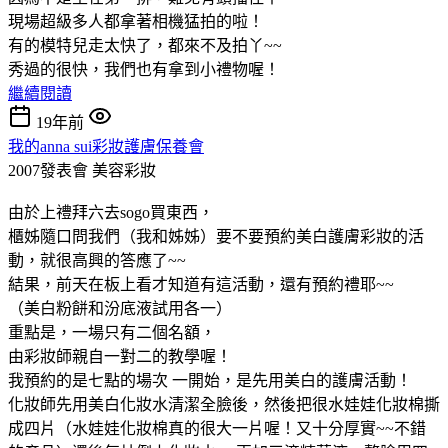
現場超級多人都拿著相機猛拍的啦！
有的模特兒走太快了，都來不及拍丫~~
秀過的很快，我們也有拿到小禮物喔！
繼續閱讀
19年前
我的anna sui彩妝護膚保養會
2007發表會
美容彩妝
由於上禮拜六去sogo買東西，
櫃姊隨口問我們（我和姊姊）要不要預約美白護膚彩妝的活
動，就很高興的答應了~~
結果，前天在板上看才知道有這活動，還有預約禮耶~~
（美白粉餅和汾底液試用各一）
重點是，一場只有二個名額，
由彩妝師親自一對二的教學喔！
我預約的是七點的場次 一開始，是先用美白的護膚活動！
化妝師先用美白化妝水清潔全臉後，然後把很水娃娃化妝棉撕
成四片（水娃娃化妝棉真的很大一片喔！又十分厚實~~不錯